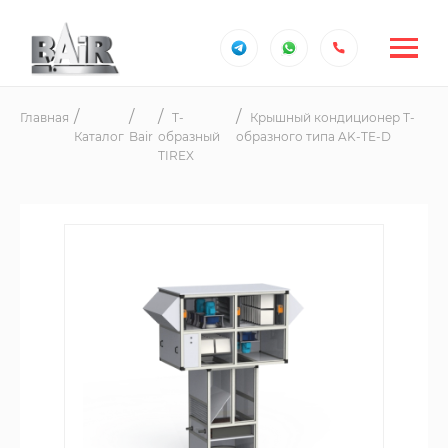
Главная
T-
Крышный кондиционер Т-
Каталог
Bair
образный
образного типа AK-TE-D
TIREX